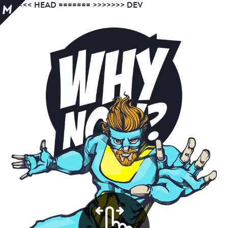
<<<<<<< HEAD =======
>>>>>>> DEV
M